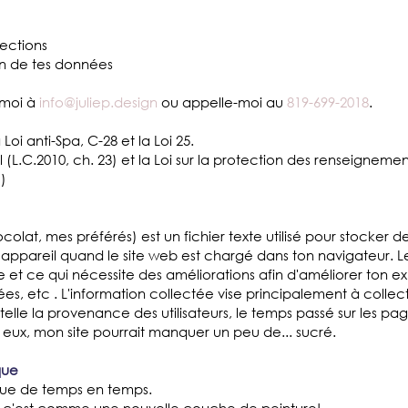
ections
on de tes données
-moi à
info@juliep.design
ou appelle-moi au
819-699-2018
.
oi anti-Spa, C-28 et la Loi 25.
 (L.C.2010, ch. 23) et la Loi sur la protection des renseigneme
)
lat, mes préférés) est un fichier texte utilisé pour stocker d
ton appareil quand le site web est chargé dans ton navigateur.
e et ce qui nécessite des améliorations afin d'améliorer ton e
blées, etc . L'information collectée vise principalement à coll
 telle la provenance des utilisateurs, le temps passé sur les pag
eux, mon site pourrait manquer un peu de... sucré.
que
ique de temps en temps.