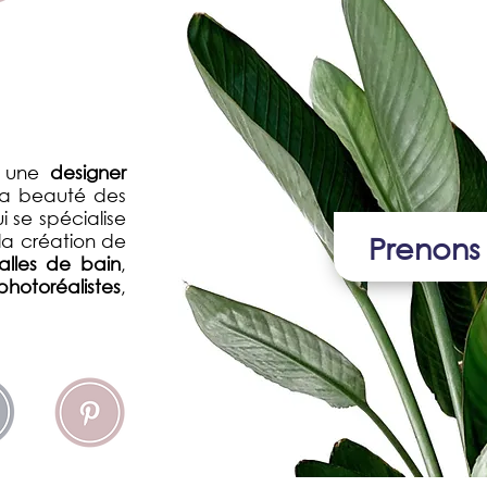
une
designer
la beauté des
 se spécialise
Prenons
la création de
alles de bain
,
photoréalistes
,