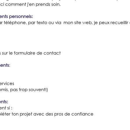
ici comment j'en prends soin.
ents personnels:
 téléphone, par texto ou via mon site web, je peux recueilli
s sur le formulaire de contact
ments
:
ervices
omis, pas trop souvent!)
nts:
nt si :
léter ton projet avec des pros de confiance