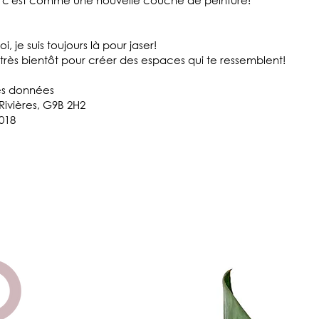
l, c'est comme une nouvelle couche de peinture!
 je suis toujours là pour jaser!
très bientôt pour créer des espaces qui te ressemblent!
es données
-Rivières, G9B 2H2
018